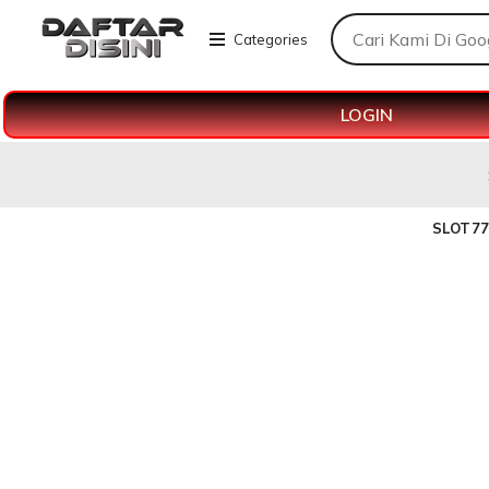
Skip
Search
SLOT777
to
Categories
for
Content
items
or
shops
LOGIN
SLOT7