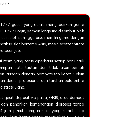
OT777 gacor yang selalu menghadirkan game
SLOT777 Login, pemain langsung disambut oleh
sin slot, sehingga bisa memilih game dengan
ncakup slot bertema Asia, mesin scatter hitam
ratusan juta.
 resmi yang terus diperbarui setiap hari untuk
yimpan satu tautan dan tidak akan pernah
n jaringan dengan pembatasan ketat. Selain
ngan dealer profesional dan taruhan bola online
gistrasi ulang.
t gesit: deposit via pulsa, QRIS, atau dompet
k, dan penarikan kemenangan diproses tanpa
 24 jam penuh dengan staf yang ramah siap