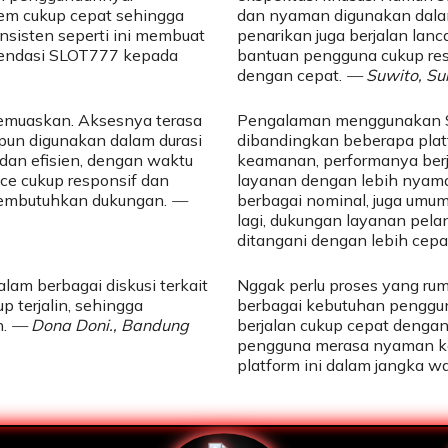
stem cukup cepat sehingga
dan nyaman digunakan dalam 
sisten seperti ini membuat
penarikan juga berjalan lanc
mendasi SLOT777 kepada
bantuan pengguna cukup res
dengan cepat.
— Suwito, Su
emuaskan. Aksesnya terasa
Pengalaman menggunakan S
ipun digunakan dalam durasi
dibandingkan beberapa platf
dan efisien, dengan waktu
keamanan, performanya ber
vice cukup responsif dan
layanan dengan lebih nyama
membutuhkan dukungan.
—
berbagai nominal, juga umu
lagi, dukungan layanan pel
ditangani dengan lebih cepat
alam berbagai diskusi terkait
Nggak perlu proses yang ru
 terjalin, sehingga
berbagai kebutuhan penggun
h.
— Dona Doni., Bandung
berjalan cukup cepat dengan
pengguna merasa nyaman ka
platform ini dalam jangka w