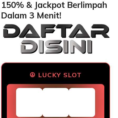
150% & Jackpot Berlimpah
Dalam 3 Menit!
☮︎ LUCKY SLOT