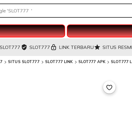
SLOT777
SLOT777
LINK TERBARU
SITUS RESM
77
SITUS SLOT777
SLOT777 LINK
SLOT777 APK
SLOT777 